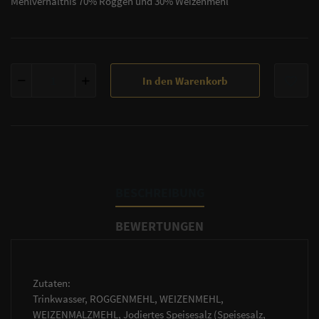
Mehlverhältnis 70% Roggen und 30% Weizenmehl
In den Warenkorb
BESCHREIBUNG
BEWERTUNGEN
Zutaten:
Trinkwasser, ROGGENMEHL, WEIZENMEHL,
WEIZENMALZMEHL, Jodiertes Speisesalz (Speisesalz,