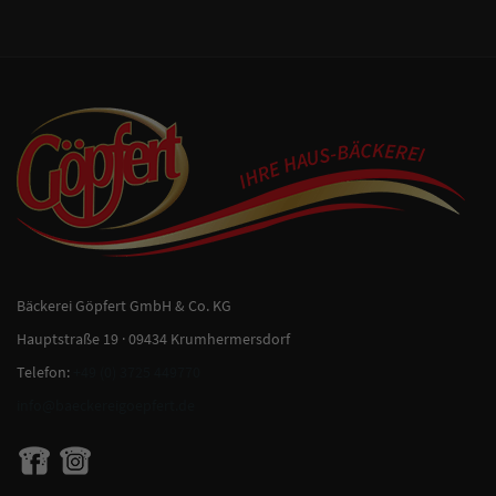
Bäckerei Göpfert GmbH & Co. KG
Hauptstraße 19 · 09434 Krumhermersdorf
Telefon:
+49 (0) 3725 449770
info@baeckereigoepfert.de