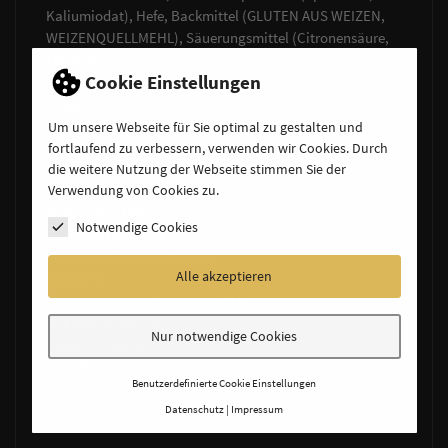
Kaliumiodat), Hefe, Backmittel (GLUTEN AUS WEIZEN,
WEIZENQUELLMEHL), Säuerungsmittel (Citronensäure,
Milchsäure)
Cookie Einstellungen
Allergene:
Glutenhaltige Getreide (Roggenmehl, Weizenmehl,
Um unsere Webseite für Sie optimal zu gestalten und
Weizenmalzmehl, Gluten aus Weizen, Weizenquellmehl,
fortlaufend zu verbessern, verwenden wir Cookies. Durch
die weitere Nutzung der Webseite stimmen Sie der
Gerstenmalzmehl)
Verwendung von Cookies zu.
Nährwerte /100g:
Notwendige Cookies
Brennwert kj : 803 kJ
Brennwert in kcal: 189 kcal
Alle akzeptieren
Fett: 0,7 g
davon gesättigte Fettsäuren: 0 g
Kohlenhydrate: 38 g
Nur notwendige Cookies
davon Zucker: 0,8 g
Eiweiß: 5,6 g
Benutzerdefinierte Cookie Einstellungen
Salz: 1,2 g
Datenschutz
Impressum