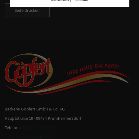
Bäckerei Göpfert GmbH & Co. KG
Hauptstraße 19 · 09434 Krumhermersdorf
Telefon:
+49 (0) 3725 449770
info@baeckereigoepfert.de