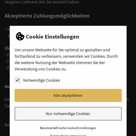
längsten Lieferzeit den Sie bestellt haben.
Akzeptierte Zahlungsmöglichkeiten
-
Vorkasse per Überweisung
Cookie Einstellungen
-
Zahlung per Rechnung
Über PayPal Checkout:
Um unsere Webseite für Sie optimal zu gestalten und
- Zahlung per PayPal
fortlaufend zu verbessern, verwenden wir Cookies. Durch
- Zahlung per Kreditkarte
die weitere Nutzung der Webseite stimmen Sie der
- Zahlung per SEPA-Lastschrift
Verwendung von Cookies zu.
Notwendige Cookies
Weitere Einzelheiten zur Zahlung
Alle akzeptieren
Der Rechnungsbetrag ist bei Zahlung auf Rechnung innerhalb von 10
Tagen auszugleichen.
Nur notwendige Cookies
Bei Fragen finden Sie unsere Kontaktdaten im Impressum.
Benutzerdefinierte Cookie Einstellungen
Datenschutz
Impressum